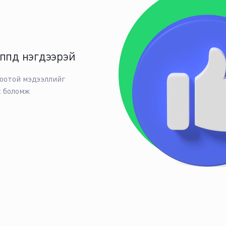
ппд нэгдээрэй
боотой мэдээллийг
х боломж