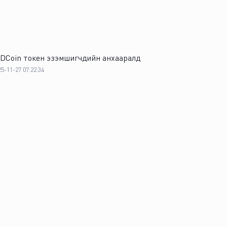
IDCoin токен эзэмшигчдийн анхааралд
25-11-27 07:22:34