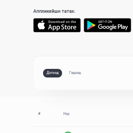
Аппликейшн татах
:
Дотоод
Гадаад
#
Нэр