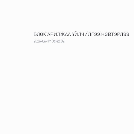
ZESC
TRD
15
OBOT
TRD
16
БЛОК АРИЛЖАА ҮЙЛЧИЛГЭЭ НЭВТЭРЛЭЭ
TRD
MONT
2026-06-17 06:42:02
17
ICTG
MONT
18
SPCFIN
MONT
19
DC
MONT
20
IHC
MONT
21