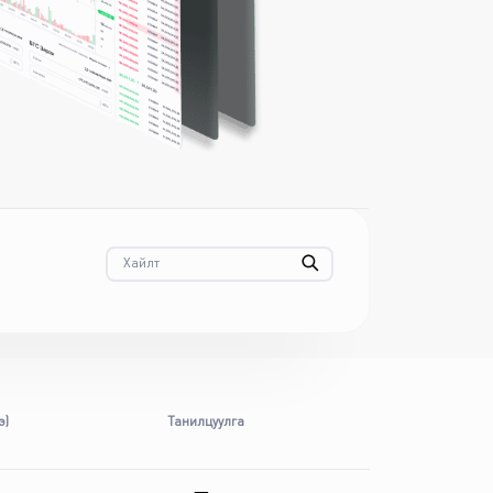
э)
Танилцуулга