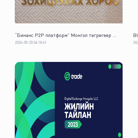
0
0
%
0
0
0
%
0
“Бинанс P2P платформ” Монгол төгрөгөөр ...
B
0
0
%
0
2026-05-20 04:18:41
20
0
0
%
0
0
0
%
0
0
0
%
0
0
0
%
0