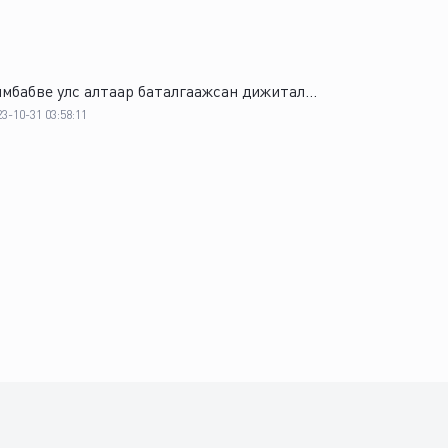
мбабве улс алтаар баталгаажсан дижитал...
23-10-31 03:58:11