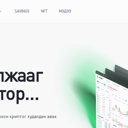
SAVINGS
NFT
МЭДЭЭ
лжааг
ор...
охон криптог худалдан авах