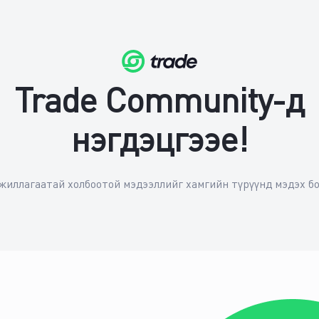
Trade Community-д
нэгдэцгээе!
ажиллагаатай холбоотой мэдээллийг хамгийн түрүүнд мэдэх б