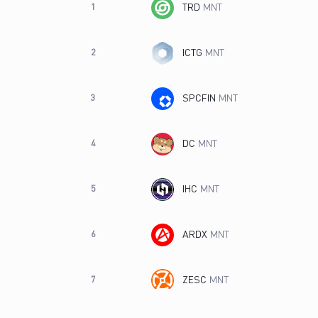
TRD
MNT
1
ICTG
MNT
2
SPCFIN
MNT
3
DC
MNT
4
IHC
MNT
5
ARDX
MNT
6
ZESC
MNT
7