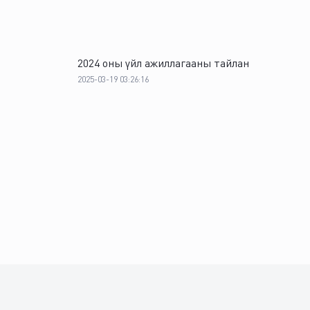
ARDX
MONT
22
ZESC
MONT
23
2024 оны үйл ажиллагааны тайлан
2025-03-19 03:26:16
OBOT
MONT
24