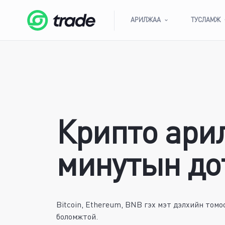
АРИЛЖАА
ТУСЛАМЖ
Крипто ари
минутын дот
Bitcoin, Ethereum, BNB гэх мэт дэлхийн томо
боломжтой.