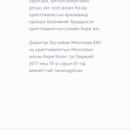
зэрэгцэн, Bitcoin болон олон
улсын зах зээл дээрх бусад
криптовалютын арилжаанд
оролцох боломжийг бүрдүүлсэн
криптовалютын онлайн бирж юм.
Дижитал Эксчейнж Монголиа ХХК
нь криптовалютын Монголын
анхны бирж болох тус биржийг
2017 оны 10-р сарын 01-нд
амжилттай танилцуулсан.