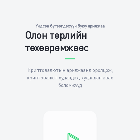
Үндсэн бүтээгдэхүүн буюу арилжаа
Олон төрлийн
төхөөрөмжөөс
Криптовалютын арилжаанд оролцож,
криптовалют худалдах, худалдан авах
боломжууд