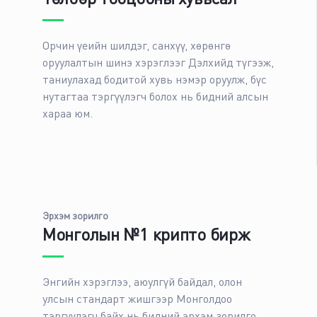
Төлбөр тооцооны хувьсал
Орчин үеийн шилдэг, санхүү, хөрөнгө
оруулалтын шинэ хэрэглээг Дэлхийд түгээж,
таниулахад бодитой хувь нэмэр оруулж, бүс
нутагтаа тэргүүлэгч болох нь бидний алсын
хараа юм.
Эрхэм зорилго
Монголын №1 крипто бирж
Энгийн хэрэглээ, аюулгүй байдал, олон
улсын стандарт жишгээр Монголдоо