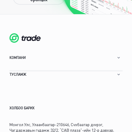
оролцох
КОМПАНИ
ТУСЛАМЖ
ХОЛБОО БАРИХ
Монгол Улс, Улаанбаатар-210646, Сvхбаатар дvvрэг,
Чагдаржавын гудамж 32/2, “САВ плаза”-ийн 12-р давхар,