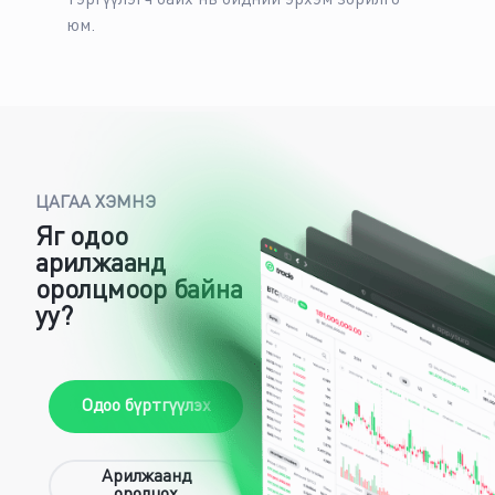
тэргүүлэгч байх нь бидний эрхэм зорилго
юм.
ЦАГАА ХЭМНЭ
Яг одоо
арилжаанд
оролцмоор байна
уу?
Одоо бүртгүүлэх
Арилжаанд